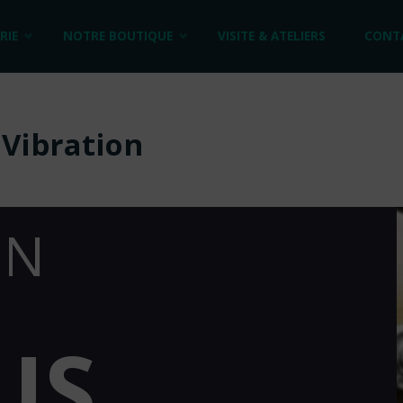
RIE
NOTRE BOUTIQUE
VISITE & ATELIERS
CONT
 Vibration
ON
US