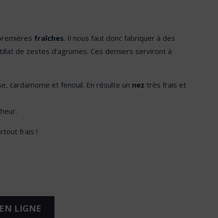
s premières
fraîches
. Il nous faut donc fabriquer à des
tillat de zestes d’agrumes. Ces derniers serviront à
sse, cardamome et fenouil. En résulte un
nez
très frais et
cheur.
rtout frais !
EN LIGNE