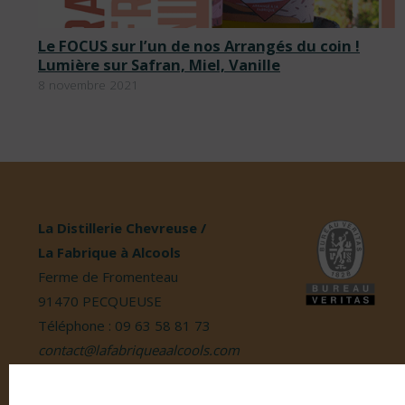
Le FOCUS sur l’un de nos Arrangés du coin !
Lumière sur Safran, Miel, Vanille
8 novembre 2021
La Distillerie Chevreuse /
La Fabrique à Alcools
Ferme de Fromenteau
91470 PECQUEUSE
Téléphone : 09 63 58 81 73
contact@lafabriqueaalcools.com