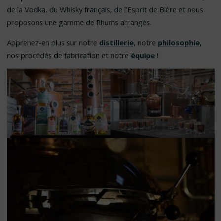
de la Vodka, du Whisky français, de l’Esprit de Bière et nous
proposons une gamme de Rhums arrangés.
Apprenez-en plus sur notre
distillerie
, notre
philosophie
,
nos procédés de fabrication et notre
équipe
!