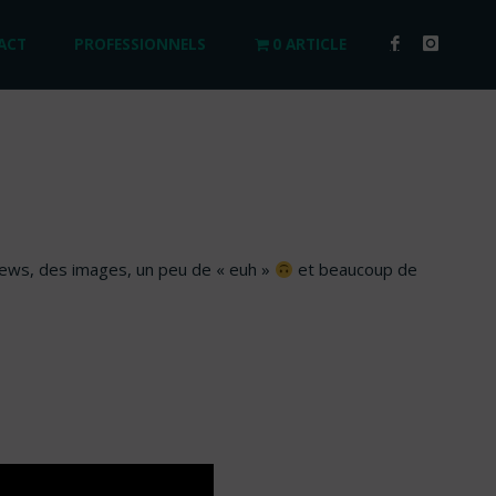
ACT
PROFESSIONNELS
0 ARTICLE
views, des images, un peu de « euh »
et beaucoup de