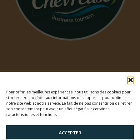
NOUS RÉPONDONS À VOS QUESTIONS !
MENTIONS LÉGALES
Search for:
POLITIQUE DE COOKIES (EU)
RECHERCHER
Pour offrir les meilleures expériences, nous utilisons des cookies pour
stocker et/ou accéder aux informations des appareils pour optimiser
notre site web et notre service. Le fait de ne pas consentir ou de retirer
son consentement peut avoir un effet négatif sur certaines
caractéristiques et fonctions.
©2026 La Fabrique à Alcools | Distillerie Chevreuse
ACCEPTER
CRÉATION DU SITE :
ERIC SCHMIDT